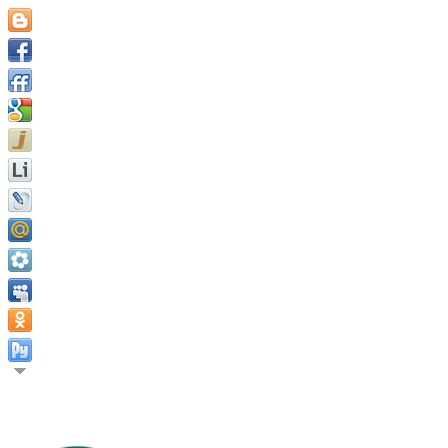
Бык не пользуется известностью в двух стадах. Родезийская п