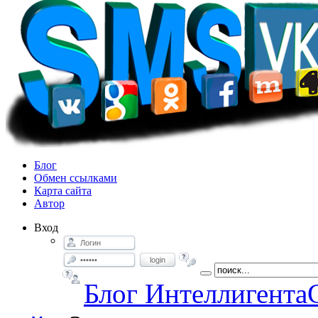
Блог
Обмен ссылками
Карта сайта
Автор
Вход
login
Блог Интеллигента