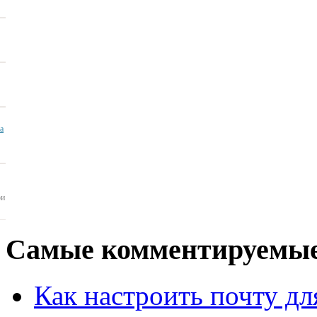
ua
ои
Самые
комментируемые
Как настроить почту для