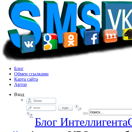
Блог
Обмен ссылками
Карта сайта
Автор
Вход
login
Блог Интеллигента