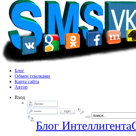
Блог
Обмен ссылками
Карта сайта
Автор
Вход
login
Блог Интеллигента