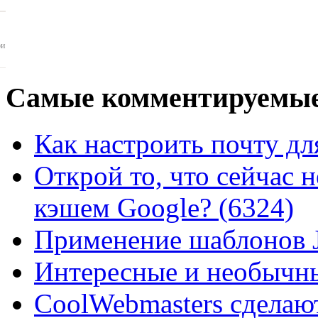
ои
Самые
комментируемые
Как настроить почту для
Открой то, что сейчас н
кэшем Google? (6324)
Применение шаблонов J
Интересные и необычны
CoolWebmasters сделаю