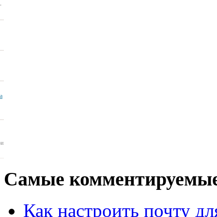
-
ua
ои
Самые
комментируемые
Как настроить почту для