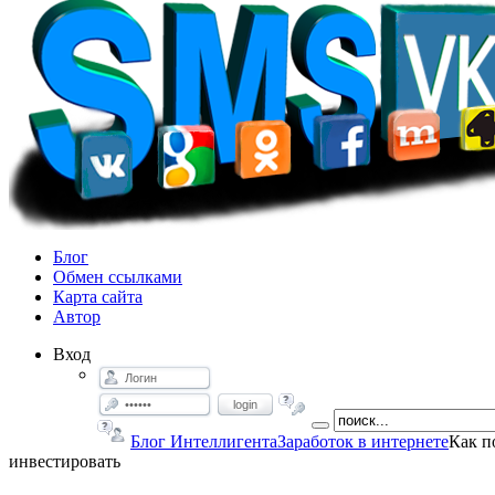
Блог
Обмен ссылками
Карта сайта
Автор
Вход
login
Блог Интеллигента
Заработок в интернете
Как п
инвестировать