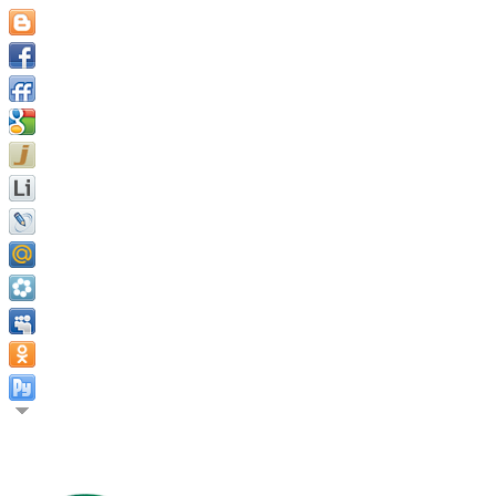
Давайте жить, пока мы живы. Иганн Гёте.