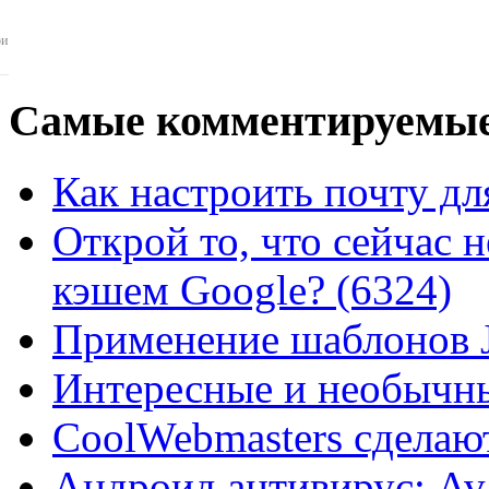
ои
Самые
комментируемые
Как настроить почту для
Открой то, что сейчас н
кэшем Google? (6324)
Применение шаблонов J
Интересные и необычны
CoolWebmasters сделаю
Андроид антивирус: Ava