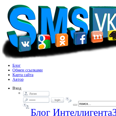
Блог
Обмен ссылками
Карта сайта
Автор
Вход
login
Блог Интеллигента