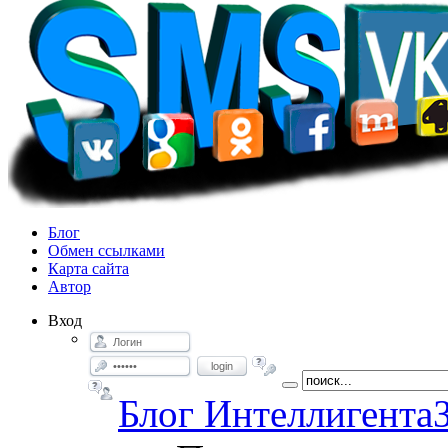
Блог
Обмен ссылками
Карта сайта
Автор
Вход
login
Блог Интеллигента