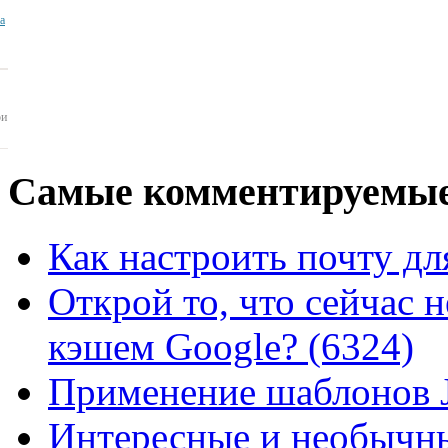
ua
ои
Самые
комментируемые
Как настроить почту для
Открой то, что сейчас н
кэшем Google? (6324)
Применение шаблонов J
Интересные и необычны