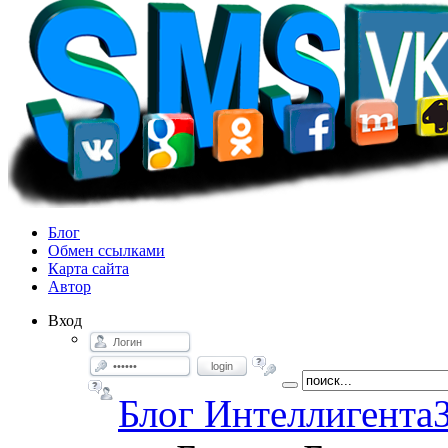
Блог
Обмен ссылками
Карта сайта
Автор
Вход
login
Блог Интеллигента