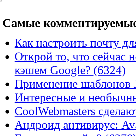
ои
Самые
комментируемые
Как настроить почту для
Открой то, что сейчас н
кэшем Google? (6324)
Применение шаблонов J
Интересные и необычны
CoolWebmasters сделаю
Андроид антивирус: Ava