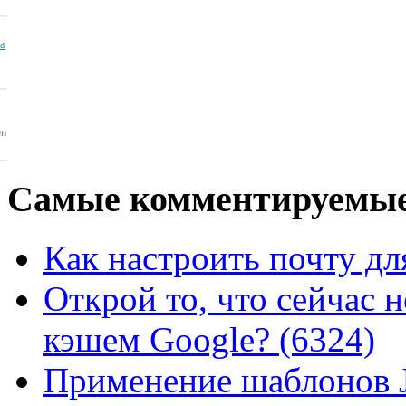
ua
ои
Самые
комментируемые
Как настроить почту для
Открой то, что сейчас н
кэшем Google? (6324)
Применение шаблонов J