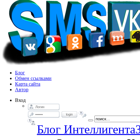
Блог
Обмен ссылками
Карта сайта
Автор
Вход
login
Блог Интеллигента