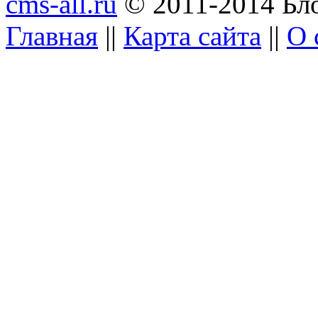
cms-all.ru
© 2011-2014 Бло
Главная
||
Карта сайта
||
О 