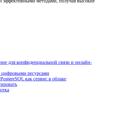
 и эффективными методами, получая высокие
ие для конфиденциальной связи и онлайн-
я цифровыми ресурсами
ostgreSQL как сервис в облаке
тировать
отка