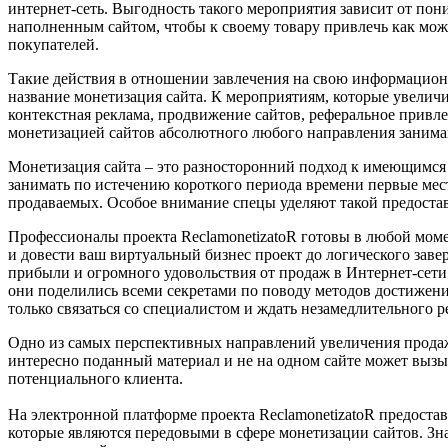
интернет-сеть. Выгодность такого мероприятия зависит от пон
наполненным сайтом, чтобы к своему товару привлечь как м
покупателей.
Такие действия в отношении завлечения на свою информацио
название монетизация сайта. К мероприятиям, которые увелич
контекстная реклама, продвижение сайтов, реферальное привл
монетизацией сайтов абсолютного любого направления занимаю
Монетизация сайта – это разносторонний подход к имеющимся 
занимать по истечению короткого периода времени первые ме
продаваемых. Особое внимание спецы уделяют такой предоставл
Профессионалы проекта ReclamonetizatoR готовы в любой моме
и довести ваш виртуальный бизнес проект до логического зав
прибыли и огромного удовольствия от продаж в Интернет-сети. 
они поделились всеми секретами по поводу методов достижения
только связаться со специалистом и ждать незамедлительного ре
Одно из самых перспективных направлений увеличения продаж 
интересно поданный материал и не на одном сайте может вызы
потенциального клиента.
На электронной платформе проекта ReclamonetizatoR предоста
которые являются передовыми в сфере монетизации сайтов. Зн