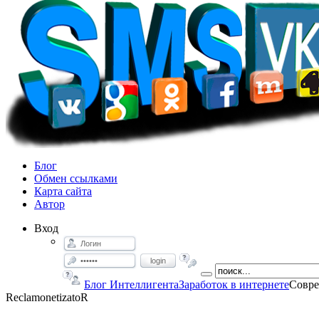
Блог
Обмен ссылками
Карта сайта
Автор
Вход
login
Блог Интеллигента
Заработок в интернете
Совре
ReclamonetizatoR