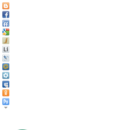
Удовольствие это объект, долг и цель всех разумных существ.