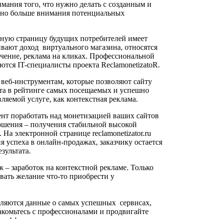
имания того, что нужно делать с созданным и
ожно больше внимания потенциальных
нную страницу будущих потребителей имеет
ивают доход виртуального магазина, относятся
ечение, реклама на кликах. Профессиональной
тся IT-специалисты проекта ReclamonetizatoR.
веб-инструментам, которые позволяют сайту
ста в рейтинге самых посещаемых и успешно
яемой услуге, как контекстная реклама.
нт поработать над монетизацией ваших сайтов
ершения – получения стабильной высокой
На электронной странице reclamonetizator.ru
 успеха в онлайн-продажах, заказчику остается
зультата.
– заработок на контекстной рекламе. Только
вать желание что-то приобрести у
вляются данные о самых успешных сервисах,
акомьтесь с профессионалами и продвигайте