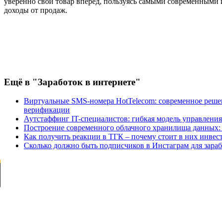
уверенно свой товар вперед, пользуясь самыми современными
доходы от продаж.
Ещё
в "Заработок в интернете"
Виртуальные SMS-номера HotTelecom: современное решен
верификации
Аутстаффинг IT-специалистов: гибкая модель управлени
Построение современного облачного хранилища данных: P
Как получить реакции в ТГК – почему стоит в них инвес
Сколько должно быть подписчиков в Инстаграм для зараб