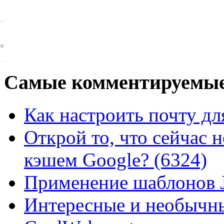
ои
Самые
комментируемые
Как настроить почту для
Открой то, что сейчас н
кэшем Google? (6324)
Применение шаблонов J
Интересные и необычны