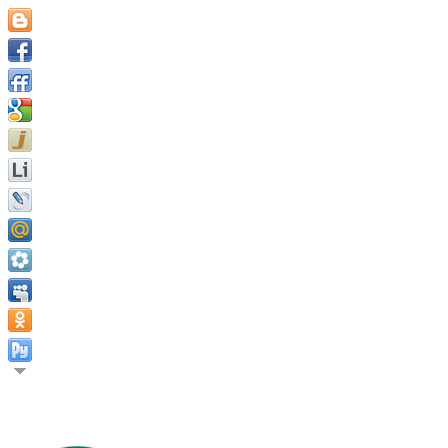
Истинная ценность человека измеряется в тех вещах, к кото