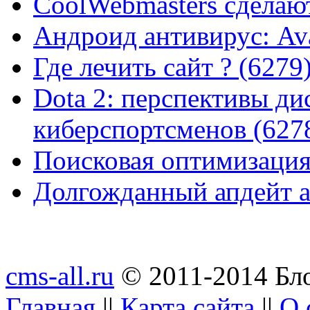
CoolWebmasters сделаю
Андроид антивирус: Ava
Где лечить сайт ? (6279
Dota 2: перспективы ди
киберспортсменов (627
Поисковая оптимизация
Долгожданный апдейт а
cms-all.ru
© 2011-2014 Бло
Главная
||
Карта сайта
||
О 