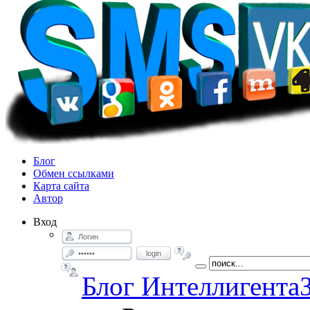
Блог
Обмен ссылками
Карта сайта
Автор
Вход
login
Блог Интеллигента