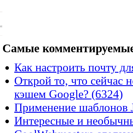
ои
Самые
комментируемые
Как настроить почту для
Открой то, что сейчас н
кэшем Google? (6324)
Применение шаблонов J
Интересные и необычны