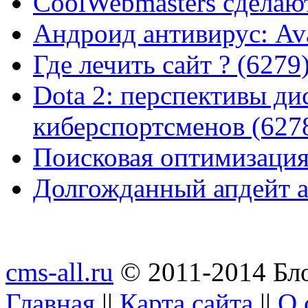
CoolWebmasters сделаю
Андроид антивирус: Ava
Где лечить сайт ? (6279
Dota 2: перспективы ди
киберспортсменов (627
Поисковая оптимизация
Долгожданный апдейт а
cms-all.ru
© 2011-2014 Бло
Главная
||
Карта сайта
||
О 