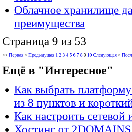
Облачное хранилище д
преимущества
Страница 9 из 53
<<
Первая
<
Предыдущая
1
2
3
4
5
6
7
8
9
10
Следующая
>
Посл
Ещё
в "Интересное"
Как выбрать платформу
из 8 пунктов и короткий 
Как настроить сетевой
Хостинг от 2DOMAINS