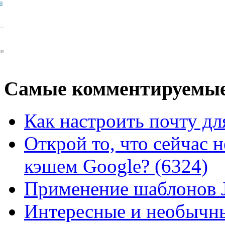
ua
ои
Самые
комментируемые
Как настроить почту для
Открой то, что сейчас н
кэшем Google? (6324)
Применение шаблонов J
Интересные и необычны