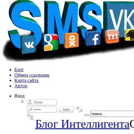
Блог
Обмен ссылками
Карта сайта
Автор
Вход
login
Блог Интеллигента