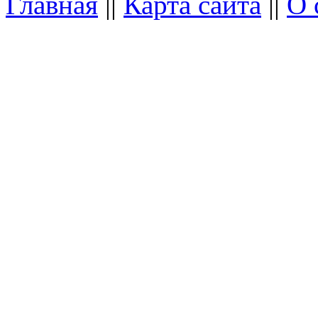
Главная
||
Карта сайта
||
О 